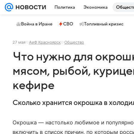
Политика
Экономика
Общест
Война в Иране
СВО
Топливный кризис
27 мая
АиФ Красноярск
Общество
Что нужно для окрош
мясом, рыбой, курицей
кефире
Сколько хранится окрошка в холодил
Окрошка — настолько любимое и популярное
включить в список причин, по которым росс