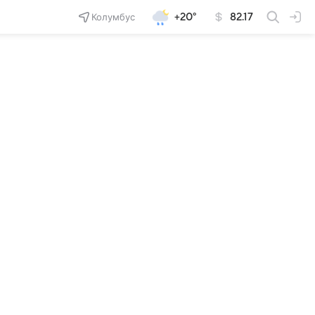
Колумбус
+20°
82.17