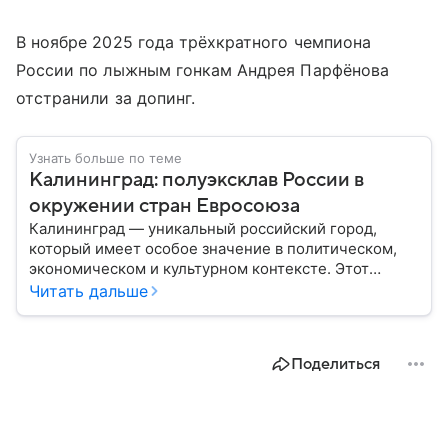
В ноябре 2025 года трёхкратного чемпиона
России по лыжным гонкам Андрея Парфёнова
отстранили за допинг.
Узнать больше по теме
Калининград: полуэксклав России в
окружении стран Евросоюза
Калининград — уникальный российский город,
который имеет особое значение в политическом,
экономическом и культурном контексте. Этот
город, расположенный в самом сердце Европы,
Читать дальше
остается частью России — эксклавом, отделенным
от основной территории страны. В материале —
главное об этом населенном пункте.
Поделиться