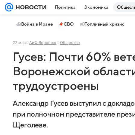
Политика
Экономика
Общест
Война в Иране
СВО
Топливный кризис
27 мая
АиФ Воронеж
Общество
Гусев: Почти 60% ве
Воронежской област
трудоустроены
Александр Гусев выступил с докладо
при полночном представителе през
Щеголеве.