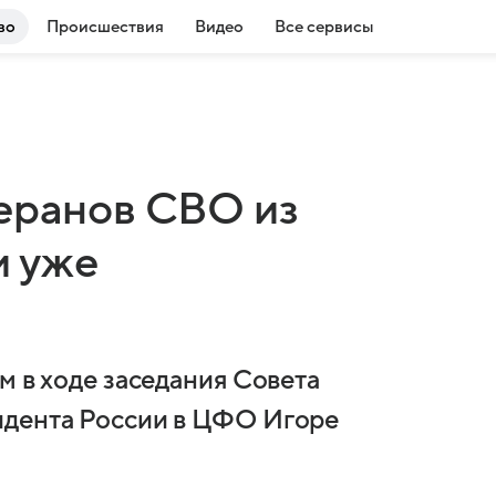
во
Происшествия
Видео
Все сервисы
теранов СВО из
и уже
м в ходе заседания Совета
идента России в ЦФО Игоре