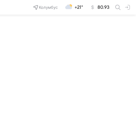
Колумбус
+21°
80.93