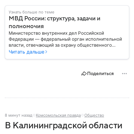
Узнать больше по теме
МВД России: структура, задачи и
полномочия
Министерство внутренних дел Российской
Федерации — федеральный орган исполнительной
власти, отвечающий за охрану общественного
порядка, борьбу с преступностью, обеспечение
Читать дальше
безопасности граждан и реализацию
государственной политики в сфере внутренних дел.
В материале рассказываем, чем занимается МВД
Поделиться
России, какие задачи выполняет министерство, как
устроена его структура, кто возглавляет ведомство
и какие полномочия оно имеет.
8 минут назад
Комсомольская правда
Общество
В Калининградской области