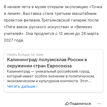
В начале лета в музее открыли экспозицию «Точка
и линия». Выставка стала третьим масштабным
проектом филиала Третьяковской галереи после
«Пяти веков русского искусства» и «Великих
учителей». Она продлится с 12 июня до 28 марта
2027 года.
Узнать больше по теме
Калининград: полуэксклав России в
окружении стран Евросоюза
Калининград — уникальный российский город,
который имеет особое значение в политическом,
экономическом и культурном контексте. Этот
город, расположенный в самом сердце Европы,
Читать дальше
остается частью России — эксклавом, отделенным
от основной территории страны. В материале —
главное об этом населенном пункте.
Поделиться