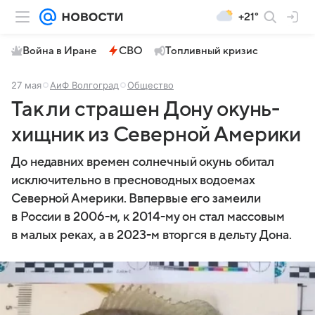
+21°
Война в Иране
СВО
Топливный кризис
27 мая
АиФ Волгоград
Общество
Так ли страшен Дону окунь-
хищник из Северной Америки
До недавних времен солнечный окунь обитал
исключительно в пресноводных водоемах
Северной Америки. Ввпервые его замеили
в России в 2006-м, к 2014-му он стал массовым
в малых реках, а в 2023-м вторгся в дельту Дона.