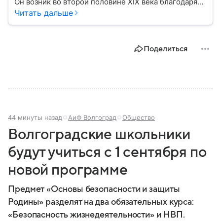
Он возник во второй половине XIX века благодаря
развитию угледобычи и металлургии, а
Читать дальше
впоследствии стал одним из главных центров
тяжелой промышленности. Сегодня Донецк
остается одним из самых известных городов
Поделиться
региона: собрали о нем главное.
44 минуты назад
АиФ Волгоград
Общество
Волгоградские школьники
будут учиться с 1 сентября по
новой программе
Предмет «Основы безопасности и защиты
Родины» разделят на два обязательных курса:
«Безопасность жизнедеятельности» и НВП.