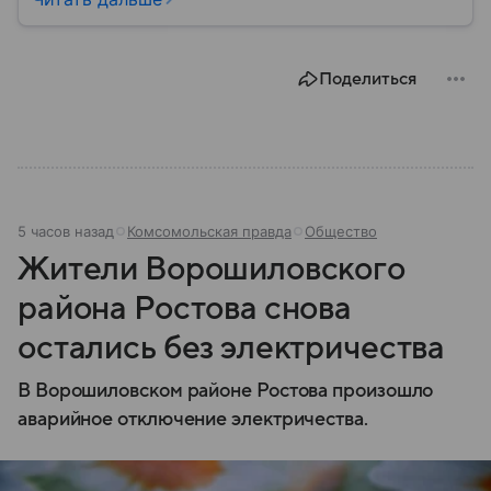
безопасности граждан и реализацию
государственной политики в сфере внутренних дел.
В материале рассказываем, чем занимается МВД
Поделиться
России, какие задачи выполняет министерство, как
устроена его структура, кто возглавляет ведомство
и какие полномочия оно имеет.
5 часов назад
Комсомольская правда
Общество
Жители Ворошиловского
района Ростова снова
остались без электричества
В Ворошиловском районе Ростова произошло
аварийное отключение электричества.