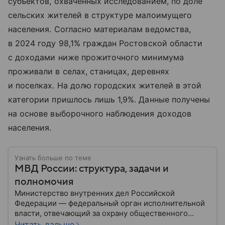
субъектов, охваченных исследованием, по доле
сельских жителей в структуре малоимущего
населения. Согласно материалам ведомства,
в 2024 году 98,1% граждан Ростовской области
с доходами ниже прожиточного минимума
проживали в селах, станицах, деревнях
и поселках. На долю городских жителей в этой
категории пришлось лишь 1,9%. Данные получены
на основе выборочного наблюдения доходов
населения.
Узнать больше по теме
МВД России: структура, задачи и
полномочия
Министерство внутренних дел Российской
Федерации — федеральный орган исполнительной
власти, отвечающий за охрану общественного
порядка, борьбу с преступностью, обеспечение
Читать дальше