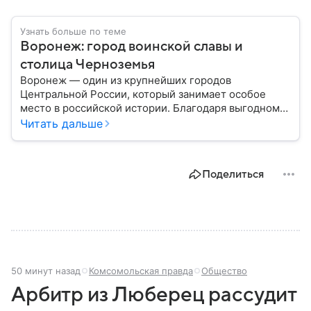
Узнать больше по теме
Воронеж: город воинской славы и
столица Черноземья
Воронеж — один из крупнейших городов
Центральной России, который занимает особое
место в российской истории. Благодаря выгодному
расположению на юге европейской части страны
Читать дальше
Воронеж остается важным транспортным узлом и
центром Черноземья: собрали о нем главное.
Поделиться
50 минут назад
Комсомольская правда
Общество
Арбитр из Люберец рассудит