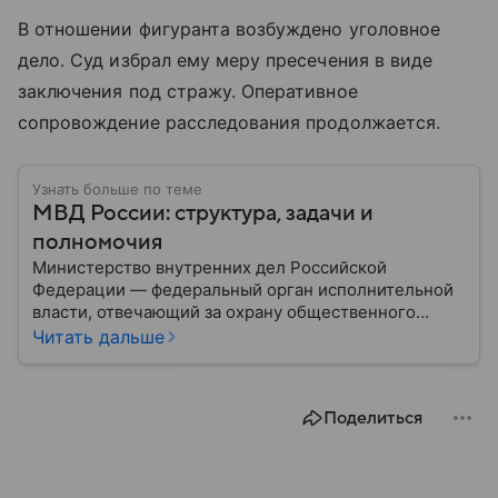
В отношении фигуранта возбуждено уголовное
дело. Суд избрал ему меру пресечения в виде
заключения под стражу. Оперативное
сопровождение расследования продолжается.
Узнать больше по теме
МВД России: структура, задачи и
полномочия
Министерство внутренних дел Российской
Федерации — федеральный орган исполнительной
власти, отвечающий за охрану общественного
порядка, борьбу с преступностью, обеспечение
Читать дальше
безопасности граждан и реализацию
государственной политики в сфере внутренних дел.
В материале рассказываем, чем занимается МВД
Поделиться
России, какие задачи выполняет министерство, как
устроена его структура, кто возглавляет ведомство
и какие полномочия оно имеет.