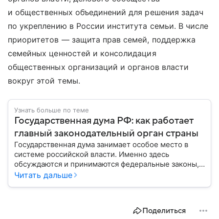
и общественных объединений для решения задач
по укреплению в России института семьи. В числе
приоритетов — защита прав семей, поддержка
семейных ценностей и консолидация
общественных организаций и органов власти
вокруг этой темы.
Узнать больше по теме
Государственная дума РФ: как работает
главный законодательный орган страны
Государственная дума занимает особое место в
системе российской власти. Именно здесь
обсуждаются и принимаются федеральные законы,
определяющие развитие государства, экономики и
Читать дальше
социальной сферы. Через нижнюю палату
парламента проходят важнейшие решения,
затрагивающие жизнь миллионов граждан.
Поделиться
Разбираемся, как устроена Госдума, какие