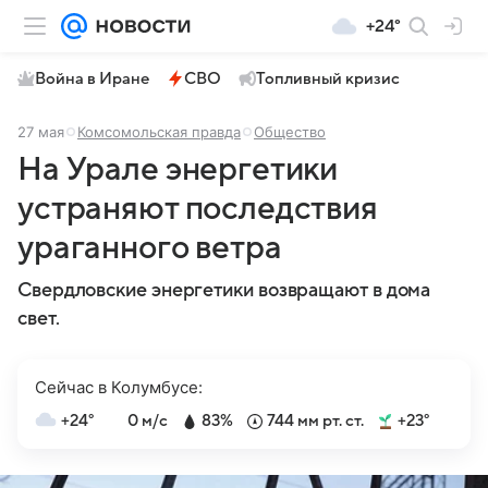
+24°
Война в Иране
СВО
Топливный кризис
27 мая
Комсомольская правда
Общество
На Урале энергетики
устраняют последствия
ураганного ветра
Свердловские энергетики возвращают в дома
свет.
Сейчас в Колумбусе:
+24°
0 м/с
83%
744 мм рт. ст.
+23°