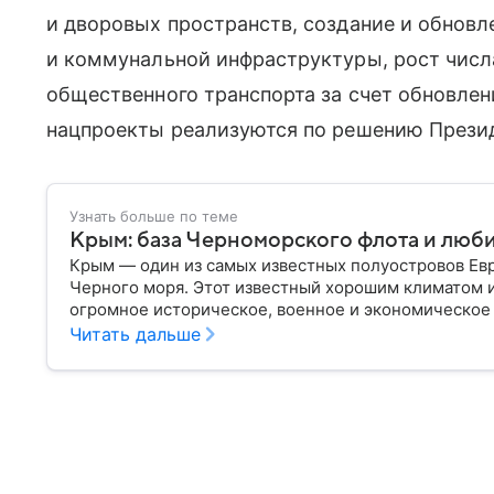
и дворовых пространств, создание и обнов
и коммунальной инфраструктуры, рост чис
общественного транспорта за счет обновлен
нацпроекты реализуются по решению Презид
Узнать больше по теме
Крым: база Черноморского флота и люб
Крым — один из самых известных полуостровов Ев
Черного моря. Этот известный хорошим климатом 
огромное историческое, военное и экономическое
переходил от одного государства к другому, а его
Читать дальше
ключевой точкой по контролю Черного моря.