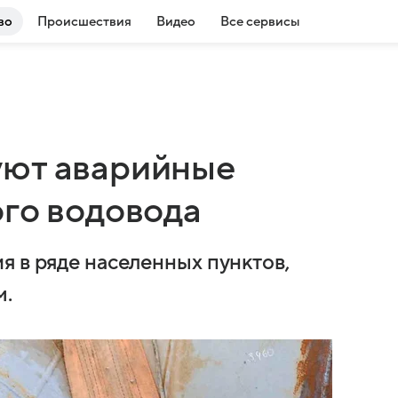
во
Происшествия
Видео
Все сервисы
уют аварийные
ого водовода
я в ряде населенных пунктов,
м.