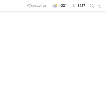
Колумбус
+23°
82.17