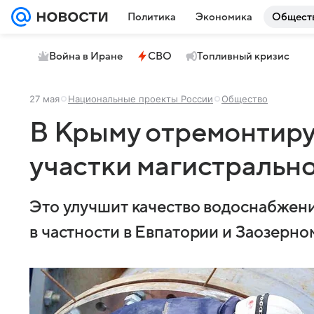
Политика
Экономика
Общест
Война в Иране
СВО
Топливный кризис
27 мая
Национальные проекты России
Общество
В Крыму отремонтир
участки магистральн
Это улучшит качество водоснабжени
в частности в Евпатории и Заозерно