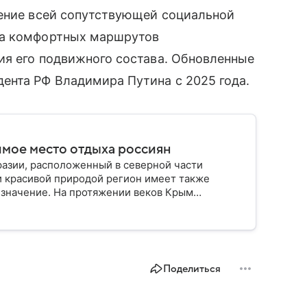
ление всей сопутствующей социальной
ла комфортных маршрутов
ия его подвижного состава. Обновленные
ента РФ Владимира Путина с 2025 года.
имое место отдыха россиян
разии, расположенный в северной части
и красивой природой регион имеет также
 значение. На протяжении веков Крым
 географическое положение сделало полуостров
Поделиться