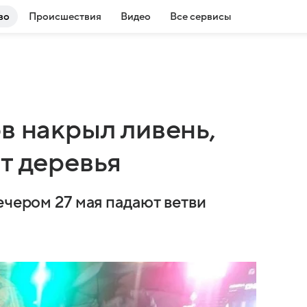
во
Происшествия
Видео
Все сервисы
в накрыл ливень,
т деревья
ечером 27 мая падают ветви