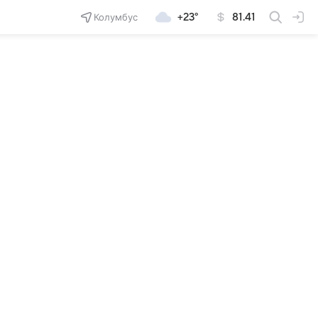
Колумбус
+23°
81.41