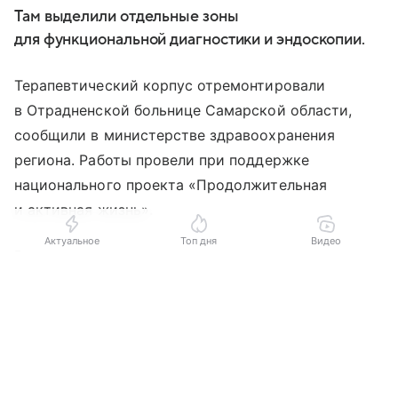
Там выделили отдельные зоны
для функциональной диагностики и эндоскопии.
Терапевтический корпус отремонтировали
в Отрадненской больнице Самарской области,
сообщили в министерстве здравоохранения
региона. Работы провели при поддержке
национального проекта «Продолжительная
и активная жизнь».
Актуальное
Топ дня
Видео
Ремонт выполнили в двухэтажном
терапевтическом корпусе, который рассчитан
Выберите комментарий
Выберите комментарий
Выберите комментарий
на 60 коек и предназначен для стационарного
лечения пациентов. Специалисты заменили все
Информация полезная и актуальная
Информация полезная и актуальная
Информация полезная и актуальная
инженерные коммуникации, отремонтировали
Заголовок вводит в заблуждение
Заголовок вводит в заблуждение
Заголовок вводит в заблуждение
фасад и пересмотрели планировку внутренних