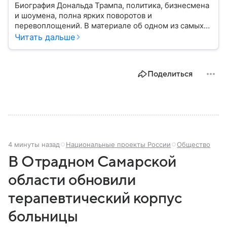
Биография Дональда Трампа, политика, бизнесмена
и шоумена, полна ярких поворотов и
перевоплощений. В материале об одном из самых
эпатажных деятелей современности мы разберем
Читать дальше
историю его семьи, его детские годы, образование,
начало профессионального пути и политической
карьеры.
Поделиться
4 минуты назад
Национальные проекты России
Общество
В Отрадном Самарской
области обновили
терапевтический корпус
больницы