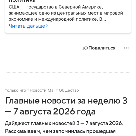
политика
США — государство в Северной Америке,
занимающее одно из центральных мест в мировой
экономике и международной политике. В
материале — основные сведения об этой стране.
Читать дальше
Поделиться
только что
Новости Mail
Общество
Главные новости за неделю 3
— 7 августа 2026 года
Дайджест главных новостей 3 — 7 августа 2026.
Рассказываем, чем запомнилась прошедшая