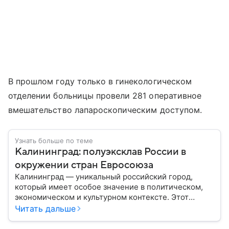
В прошлом году только в гинекологическом
отделении больницы провели 281 оперативное
вмешательство лапароскопическим доступом.
Узнать больше по теме
Калининград: полуэксклав России в
окружении стран Евросоюза
Калининград — уникальный российский город,
который имеет особое значение в политическом,
экономическом и культурном контексте. Этот
город, расположенный в самом сердце Европы,
Читать дальше
остается частью России — эксклавом, отделенным
от основной территории страны. В материале —