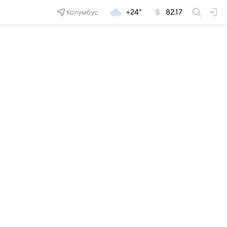
Колумбус
+24°
82.17