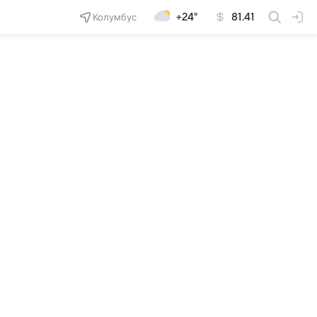
Колумбус
+24°
81.41