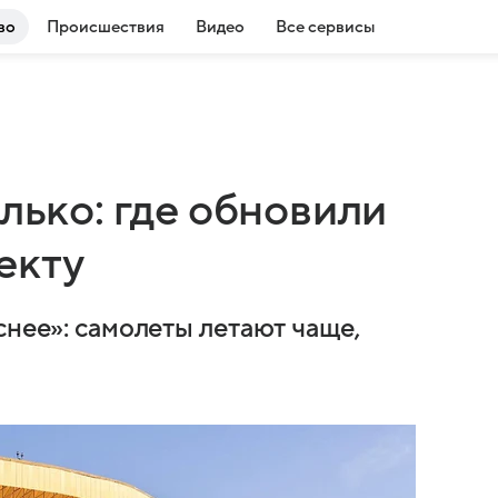
во
Происшествия
Видео
Все сервисы
олько: где обновили
екту
снее»: самолеты летают чаще,