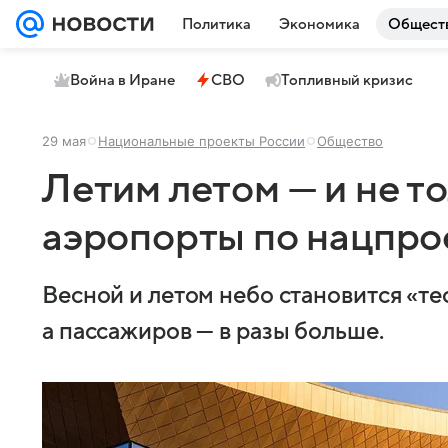
Политика
Экономика
Общест
Война в Иране
СВО
Топливный кризис
29 мая
Национальные проекты России
Общество
Летим летом — и не т
аэропорты по нацпро
Весной и летом небо становится «те
а пассажиров — в разы больше.