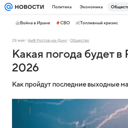
Политика
Экономика
Общест
Война в Иране
СВО
Топливный кризис
29 мая
АиФ Ростов-на-Дону
Общество
Какая погода будет в 
2026
Как пройдут последние выходные ма