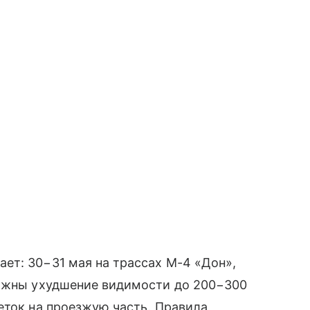
ет: 30−31 мая на трассах М-4 «Дон»,
можны ухудшение видимости до 200−300
еток на проезжую часть. Правила