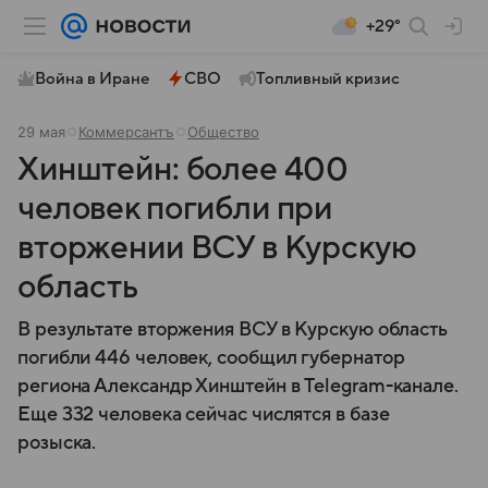
+29°
Война в Иране
СВО
Топливный кризис
29 мая
Коммерсантъ
Общество
Хинштейн: более 400
человек погибли при
вторжении ВСУ в Курскую
область
В результате вторжения ВСУ в Курскую область
погибли 446 человек, сообщил губернатор
региона Александр Хинштейн в Telegram-канале.
Еще 332 человека сейчас числятся в базе
розыска.