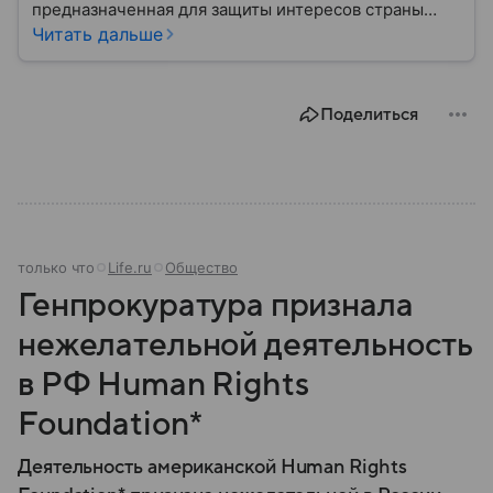
предназначенная для защиты интересов страны
военным путем. Была создана после
Читать дальше
провозглашения независимости Украины в 1991
году. В материале — главное по теме.
Поделиться
только что
Life.ru
Общество
Генпрокуратура признала
нежелательной деятельность
в РФ Human Rights
Foundation*
Деятельность американской Human Rights