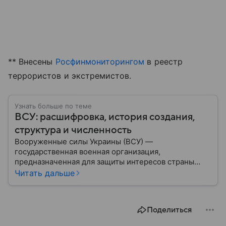
** Внесены
Росфинмониторингом
в реестр
террористов и экстремистов.
Узнать больше по теме
ВСУ: расшифровка, история создания,
структура и численность
Вооруженные силы Украины (ВСУ) —
государственная военная организация,
предназначенная для защиты интересов страны
военным путем. Была создана после
Читать дальше
провозглашения независимости Украины в 1991
году. В материале — главное по теме.
Поделиться