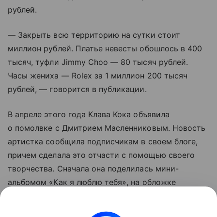
рублей.
— Закрыть всю территорию на сутки стоит
миллион рублей. Платье невесты обошлось в 400
тысяч, туфли Jimmy Choo — 80 тысяч рублей.
Часы жениха — Rolex за 1 миллион 200 тысяч
рублей, — говорится в публикации.
В апреле этого года Клава Кока объявила
о помолвке с Дмитрием Масленниковым. Новость
артистка сообщила подписчикам в своем блоге,
причем сделала это отчасти с помощью своего
творчества. Сначала она поделилась мини-
альбомом «Как я люблю тебя», на обложке
которого — серия их совместных снимков
с Масленниковым. Позднее Кока написала в блоге