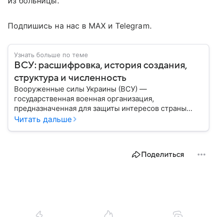
из больницы.
Подпишись на нас в МАХ и Telegram.
Узнать больше по теме
ВСУ: расшифровка, история создания,
структура и численность
Вооруженные силы Украины (ВСУ) —
государственная военная организация,
предназначенная для защиты интересов страны
военным путем. Была создана после
Читать дальше
провозглашения независимости Украины в 1991
году. В материале — главное по теме.
Поделиться