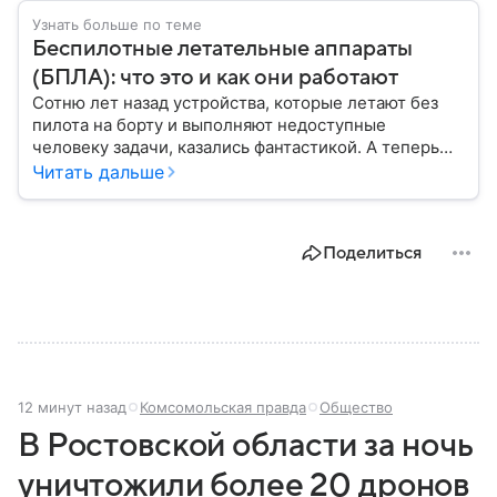
Узнать больше по теме
Беспилотные летательные аппараты
(БПЛА): что это и как они работают
Сотню лет назад устройства, которые летают без
пилота на борту и выполняют недоступные
человеку задачи, казались фантастикой. А теперь
они стали реальностью: собрали главное о
Читать дальше
беспилотных летательных аппаратах (БПЛА) и о
том, для чего они нужны.
Поделиться
12 минут назад
Комсомольская правда
Общество
В Ростовской области за ночь
уничтожили более 20 дронов