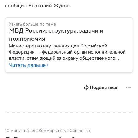
сообщил Анатолий Жуков.
Узнать больше по теме
МВД России: структура, задачи и
полномочия
Министерство внутренних дел Российской
Федерации — федеральный орган исполнительной
власти, отвечающий за охрану общественного
порядка, борьбу с преступностью, обеспечение
Читать дальше
безопасности граждан и реализацию
государственной политики в сфере внутренних дел.
В материале рассказываем, чем занимается МВД
Поделиться
России, какие задачи выполняет министерство, как
устроена его структура, кто возглавляет ведомство
и какие полномочия оно имеет.
10 минут назад
Коммерсантъ
Общество