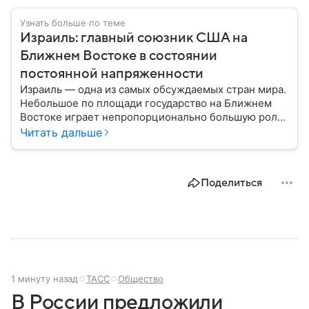
Узнать больше по теме
Израиль: главный союзник США на
Ближнем Востоке в состоянии
постоянной напряженности
Израиль — одна из самых обсуждаемых стран мира.
Небольшое по площади государство на Ближнем
Востоке играет непропорционально большую роль
в международной политике, безопасности и
Читать дальше
технологиях. В материале — главное об одном из
важнейших союзников США.
Поделиться
1 минуту назад
ТАСС
Общество
В России предложили