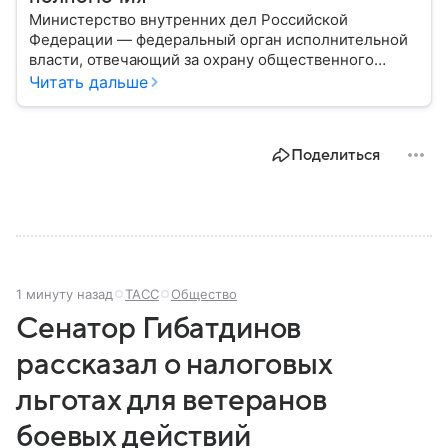
Министерство внутренних дел Российской
Федерации — федеральный орган исполнительной
власти, отвечающий за охрану общественного
порядка, борьбу с преступностью, обеспечение
Читать дальше
безопасности граждан и реализацию
государственной политики в сфере внутренних дел.
В материале рассказываем, чем занимается МВД
Поделиться
России, какие задачи выполняет министерство, как
устроена его структура, кто возглавляет ведомство
и какие полномочия оно имеет.
1 минуту назад
ТАСС
Общество
Сенатор Гибатдинов
рассказал о налоговых
льготах для ветеранов
боевых действий