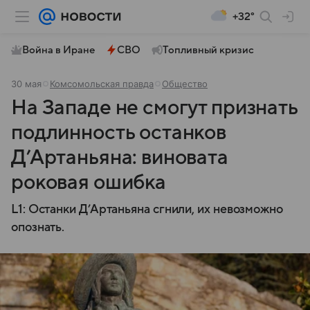
+32°
Война в Иране
СВО
Топливный кризис
30 мая
Комсомольская правда
Общество
На Западе не смогут признать
подлинность останков
Д’Артаньяна: виновата
роковая ошибка
L1: Останки Д’Артаньяна сгнили, их невозможно
опознать.