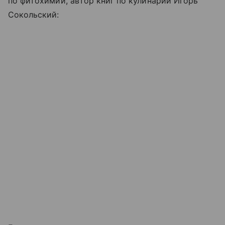
по фитохимии, автор книг по кулинарии Игорь
Сокольский: