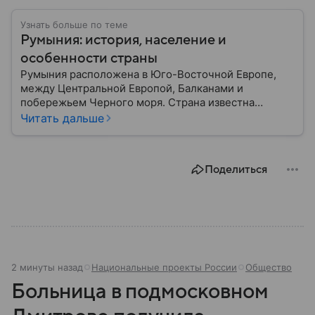
Узнать больше по теме
Румыния: история, население и
особенности страны
Румыния расположена в Юго-Восточной Европе,
между Центральной Европой, Балканами и
побережьем Черного моря. Страна известна
богатой историей, живописными Карпатскими
Читать дальше
горами, средневековыми замками и культурным
наследием, связанным с легендой о графе Дракуле.
В материале рассказываем об этом государстве.
Поделиться
2 минуты назад
Национальные проекты России
Общество
Больница в подмосковном