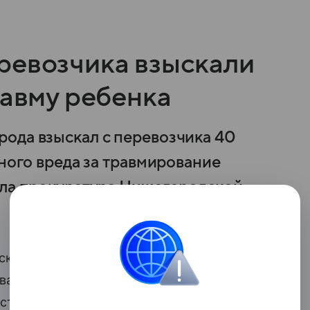
ревозчика взыскали
равму ребенка
ода взыскал с перевозчика 40
ьного вреда за травмирование
ила прокуратура Нижегородской
ал с перевозчика 40 тыс. руб. в счет
ание ребенка в автобусе. Об этом
сти.