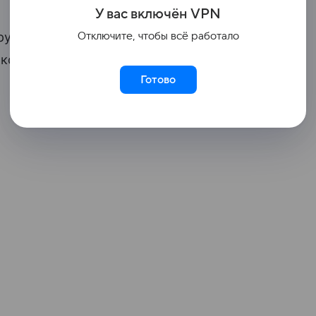
У вас включ
ён
V
P
N
шрута
Т-34
не убедился, что все
Отключите, чтобы всё работало
 которые зажали 11-летнюю девочку.
Готово