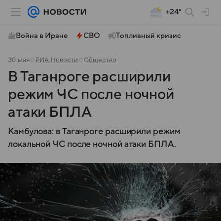
+24°
Война в Иране
СВО
Топливный кризис
30 мая
РИА Новости
Общество
В Таганроге расширили
режим ЧС после ночной
атаки БПЛА
Камбулова: в Таганроге расширили режим
локальной ЧС после ночной атаки БПЛА.