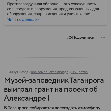
Противовоздушная оборона — это совокупность
сил, средств и вооружения, предназначенных для
обнаружения, сопровождения и уничтожения
средств воздушного нападения. Современные
Читать дальше
системы ПВО считаются одним из ключевых
элементов обеспечения национальной
безопасности любого государства: собрали о них
Поделиться
главное.
18 минут назад
Комсомольская правда
Общество
Музей-заповедник Таганрога
выиграл грант на проект об
Александре I
В Таганроге собираются воссоздать атмосферу