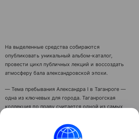
На выделенные средства собираются
опубликовать уникальный альбом-каталог,
провести цикл публичных лекций и воссоздать
атмосферу бала александровской эпохи.
— Тема пребывания Александра I в Таганроге —
одна из ключевых для города. Таганрогская
коллекция по праву считается одной из самых
содержательных на юге России, — отметила
министр культуры Ростовской области Анна
Дмитриева.