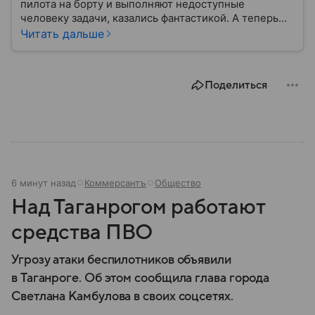
пилота на борту и выполняют недоступные
человеку задачи, казались фантастикой. А теперь
они стали реальностью: собрали главное о
Читать дальше
беспилотных летательных аппаратах (БПЛА) и о
том, для чего они нужны.
Поделиться
6 минут назад
Коммерсантъ
Общество
Над Таганрогом работают
средства ПВО
Угрозу атаки беспилотников объявили
в Таганроге. Об этом сообщила глава города
Светлана Камбулова в своих соцсетях.