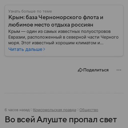
Узнать больше по теме
Крым: база Черноморского флота и
любимое место отдыха россиян
Крым — один из самых известных полуостровов
Евразии, расположенный в северной части Черного
моря. Этот известный хорошим климатом и
красивой природой регион имеет также огромное
Читать дальше
историческое, военное и экономическое значение.
На протяжении веков Крым переходил от одного
государства к другому, а его географическое
Поделиться
положение сделало полуостров ключевой точкой
по контролю Черного моря.
6 часов назад
Комсомольская правда
Общество
Во всей Алуште пропал свет