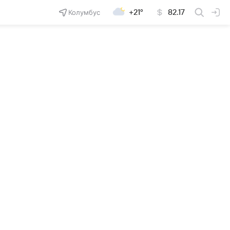
Колумбус
+21°
82.17