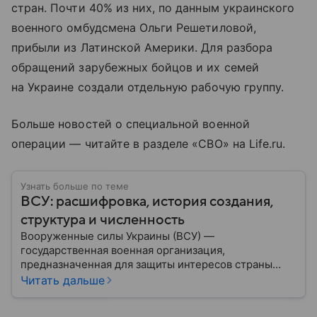
стран. Почти 40% из них, по данным украинского
военного омбудсмена Ольги Решетиловой,
прибыли из Латинской Америки. Для разбора
обращений зарубежных бойцов и их семей
на Украине создали отдельную рабочую группу.
Больше новостей о специальной военной
операции — читайте в разделе «СВО» на Life.ru.
Узнать больше по теме
ВСУ: расшифровка, история создания,
структура и численность
Вооруженные силы Украины (ВСУ) —
государственная военная организация,
предназначенная для защиты интересов страны
военным путем. Была создана после
Читать дальше
провозглашения независимости Украины в 1991
году. В материале — главное по теме.