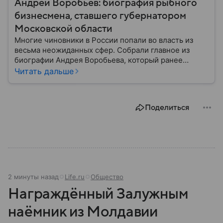
Андрей Воробьев: биография рыбного
бизнесмена, ставшего губернатором
Московской области
Многие чиновники в России попали во власть из
весьма неожиданных сфер. Собрали главное из
биографии Андрея Воробьева, который ранее
занимался рыбным бизнесом, а первую должность в
Читать дальше
правительстве получил после футбольного матча.
Поделиться
2 минуты назад
Life.ru
Общество
Награждённый Залужным
наёмник из Молдавии