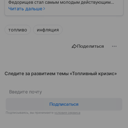
Федорищев стал самым молодым действующим
главой субъекта в РФ. Возглавивший Самарскую
Читать дальше
область чиновник часто попадает в СМИ: собрали
главное из его биографии.
топливо
инфляция
Поделиться
Следите за развитием темы «Топливный кризис»
Подписаться
Подписываясь, вы принимаете
условия сервиса