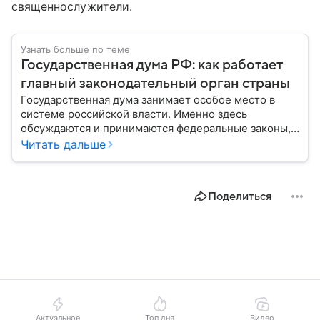
священнослужители.
Узнать больше по теме
Государственная дума РФ: как работает
главный законодательный орган страны
Государственная дума занимает особое место в
системе российской власти. Именно здесь
обсуждаются и принимаются федеральные законы,
определяющие развитие государства, экономики и
Читать дальше
социальной сферы. Через нижнюю палату
парламента проходят важнейшие решения,
затрагивающие жизнь миллионов граждан.
Поделиться
Разбираемся, как устроена Госдума, какие
полномочия она имеет и как формируется ее
состав.
Актуальное
Топ дня
Видео