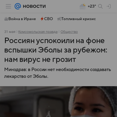
+23°
Война в Иране
СВО
Топливный кризис
31 мая
Комсомольская правда
Общество
Россиян успокоили на фоне
вспышки Эболы за рубежом:
нам вирус не грозит
Минздрав: в России нет необходимости создавать
лекарство от Эболы.