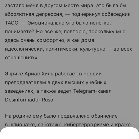
застало меня в другом месте мира, это была бы
абсолютная депрессия, — подчеркнул собеседник
ТАСС. — Эмоционально это было нелегко,
понимаете? Но все же, повторю, поскольку мне
здесь очень комфортно, я как дома:
идеологически, политически, культурно — во всех
отношениях».
Энрике Ариас Хиль работает в России
преподавателем в двух высших учебных
заведениях, а также ведет Telegram-канал
Desinformador Ruso.
На родине ему было предъявлено обвинение
в шпионаже, саботаже, кибертерроризме и краже
данных в интересах России, и сейчас, по его