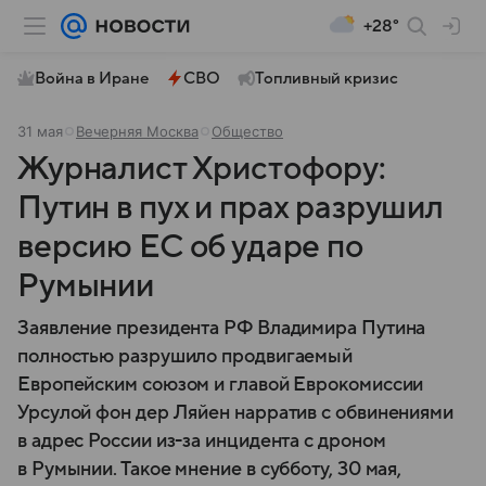
+28°
Война в Иране
СВО
Топливный кризис
31 мая
Вечерняя Москва
Общество
Журналист Христофору:
Путин в пух и прах разрушил
версию ЕС об ударе по
Румынии
Заявление президента РФ Владимира Путина
полностью разрушило продвигаемый
Европейским союзом и главой Еврокомиссии
Урсулой фон дер Ляйен нарратив с обвинениями
в адрес России из-за инцидента с дроном
в Румынии. Такое мнение в субботу, 30 мая,