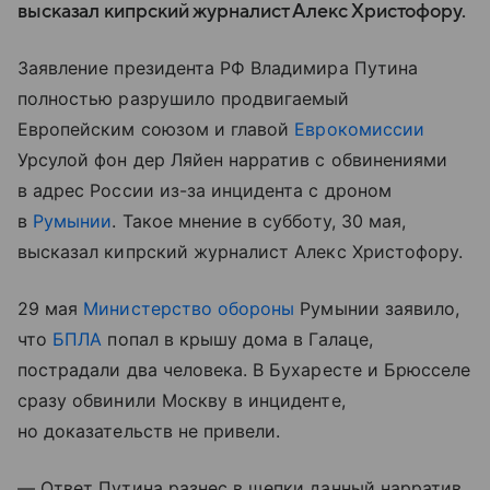
высказал кипрский журналист Алекс Христофору.
Заявление президента РФ Владимира Путина
полностью разрушило продвигаемый
Европейским союзом и главой
Еврокомиссии
Урсулой фон дер Ляйен нарратив с обвинениями
в адрес России из-за инцидента с дроном
в
Румынии
. Такое мнение в субботу, 30 мая,
высказал кипрский журналист Алекс Христофору.
29 мая
Министерство обороны
Румынии заявило,
что
БПЛА
попал в крышу дома в Галаце,
пострадали два человека. В Бухаресте и Брюсселе
сразу обвинили Москву в инциденте,
но доказательств не привели.
— Ответ Путина разнес в щепки данный нарратив,