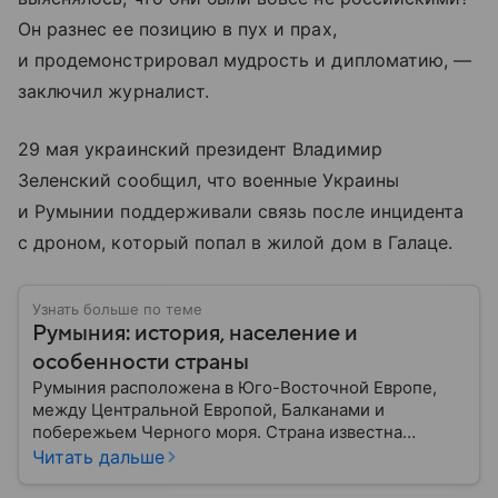
Он разнес ее позицию в пух и прах,
и продемонстрировал мудрость и дипломатию, —
заключил журналист.
29 мая украинский президент Владимир
Зеленский сообщил, что военные Украины
и Румынии поддерживали связь после инцидента
с дроном, который попал в жилой дом в Галаце.
Узнать больше по теме
Румыния: история, население и
особенности страны
Румыния расположена в Юго-Восточной Европе,
между Центральной Европой, Балканами и
побережьем Черного моря. Страна известна
богатой историей, живописными Карпатскими
Читать дальше
горами, средневековыми замками и культурным