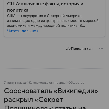
США: ключевые факты, история и
политика
США — государство в Северной Америке,
занимающее одно из центральных мест в мировой
экономике и международной политике. В
материале — основные сведения об этой стране.
Читать дальше
Поделиться
7 минут назад
Комсомольская правда
Общество
Сооснователь «Википедии»
раскрыл «Секрет
Полишинеля»: статьи на