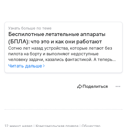
Узнать больше по теме
Беспилотные летательные аппараты
(БПЛА): что это и как они работают
Сотню лет назад устройства, которые летают без
пилота на борту и выполняют недоступные
человеку задачи, казались фантастикой. А теперь
они стали реальностью: собрали главное о
Читать дальше
беспилотных летательных аппаратах (БПЛА) и о
том, для чего они нужны.
Поделиться
12 минут назад
Комсомольская правда
Общество