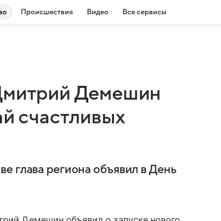
во
Происшествия
Видео
Все сервисы
 Дмитрий Демешин
ай счастливых
е глава региона объявил в День
трий Демешин объявил о запуске нового