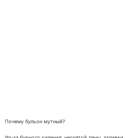
Почему бульон мутный?
Из-за бурного кипения, неснятой пены, заливки