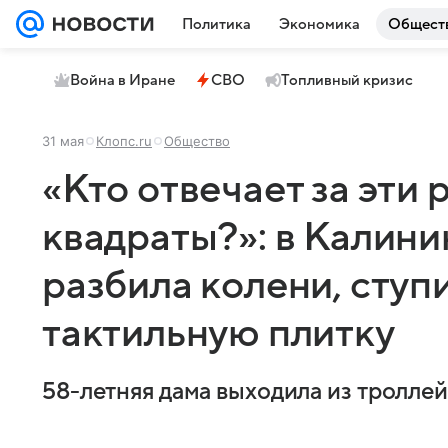
Политика
Экономика
Общест
Война в Иране
СВО
Топливный кризис
31 мая
Клопс.ru
Общество
«Кто отвечает за эти
квадраты?»: в Калин
разбила колени, ступ
тактильную плитку
58-летняя дама выходила из троллейб