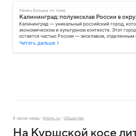
Узнать больше по теме
Калининград: полуэксклав России в окр
Калининград — уникальный российский город, кото
экономическом и культурном контексте. Этот горо
остается частью России — эксклавом, отделенным 
— главное об этом населенном пункте.
Читать дальше
9 часов назад
Клопс.ru
Общество
На Куршской косе ли