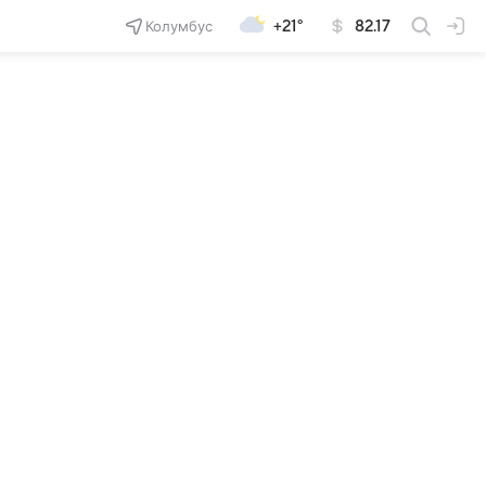
Колумбус
+21°
82.17