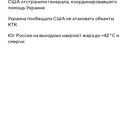
США отстранили генерала, координировавшего
помощь Украине
Украина пообещала США не атаковать объекты
КТК
Юг России на выходных накроют жара до +42 °C и
смерчи