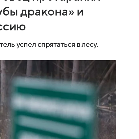
убы дракона» и
оссию
ль успел спрятаться в лесу.