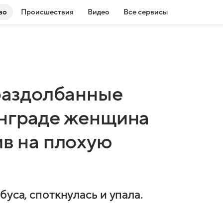
во
Происшествия
Видео
Все сервисы
 раздолбанные
инграде женщина
ив на плохую
уса, споткнулась и упала.