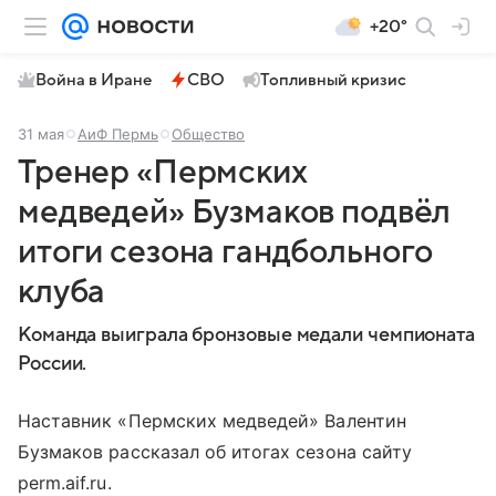
+20°
Война в Иране
СВО
Топливный кризис
31 мая
АиФ Пермь
Общество
Тренер «Пермских
медведей» Бузмаков подвёл
итоги сезона гандбольного
клуба
Команда выиграла бронзовые медали чемпионата
России.
Наставник «Пермских медведей» Валентин
Бузмаков рассказал об итогах сезона сайту
perm.aif.ru.