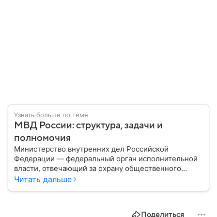
Узнать больше по теме
МВД России: структура, задачи и
полномочия
Министерство внутренних дел Российской
Федерации — федеральный орган исполнительной
власти, отвечающий за охрану общественного
порядка, борьбу с преступностью, обеспечение
Читать дальше
безопасности граждан и реализацию
государственной политики в сфере внутренних дел.
В материале рассказываем, чем занимается МВД
Поделиться
России, какие задачи выполняет министерство, как