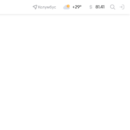
Колумбус
+29°
81.41