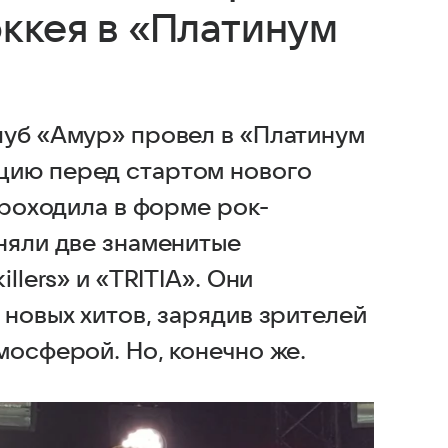
ккея в «Платинум
луб «Амур» провел в «Платинум
цию перед стартом нового
проходила в форме рок-
няли две знаменитые
llers» и «TRITIA». Они
 новых хитов, зарядив зрителей
мосферой. Но, конечно же.