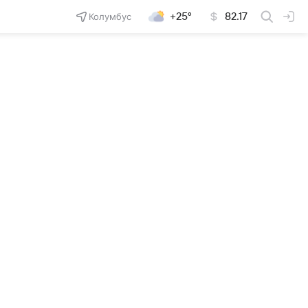
Колумбус
+25°
82.17