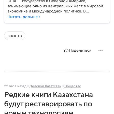
США — государство в Северной Америке,
занимающее одно из центральных мест в мировой
экономике и международной политике. В
материале — основные сведения об этой стране.
Читать дальше
валюта
Поделиться
22 часа назад
Деловой Казахстан
Общество
Редкие книги Казахстана
будут реставрировать по
новым технологиям