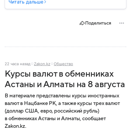
культурным наследием, развитой экономикой,
Читать дальше
сильной дипломатией и значительным вкладом в
развитие науки, искусства и философии. Собрали
главное о ней.
Поделиться
22 часа назад
Zakon.kz
Общество
Курсы валют в обменниках
Астаны и Алматы на 8 августа
В материале представлены курсы иностранных
валют в Нацбанке РК, а также курсы трех валют
(доллар США, евро, российский рубль)
в обменниках Астаны и Алматы, сообщает
Zakon.kz.