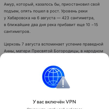
Амур, который, казалось бы, приостановил свой
подъем, опять пошел в рост. Уровень реки
у Хабаровска на 6 августа — 423 сантиметра,
в ближайшие два дня река прибавит еще 10 −15
сантиметров.
Церковь 7 августа вспоминает успение праведной
Анны, матери Пресвятой Богородицы, в народном
календаре этот день называют Анна Летняя или
Анна-холодница. Ещё одно название дня —
Зимоуказательница. На Руси считалось,
что с этого дня жара отступает, начинает
холодать. Все точно, как у нас!
Поделиться
У вас включ
ён
V
P
N