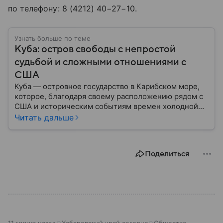
по телефону: 8 (4212) 40−27−10.
Узнать больше по теме
Куба: остров свободы с непростой
судьбой и сложными отношениями с
США
Куба — островное государство в Карибском море,
которое, благодаря своему расположению рядом с
США и историческим событиям времен холодной
войны, стало одним из самых известных в Западном
Читать дальше
полушарии. В материале — главное об «острове
свободы».
Поделиться
11 минут назад
Хабаровский край сегодня
Общество