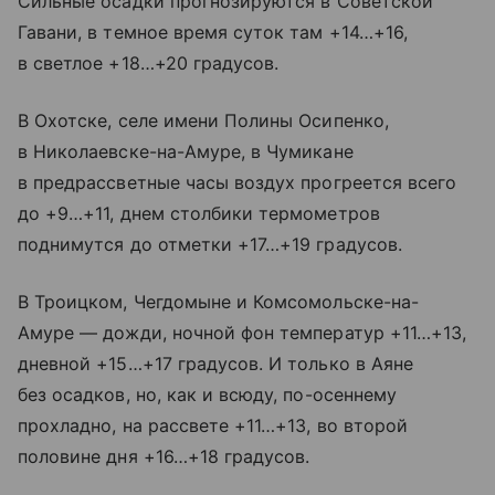
Сильные осадки прогнозируются в Советской
Гавани, в темное время суток там +14…+16,
в светлое +18…+20 градусов.
В Охотске, селе имени Полины Осипенко,
в Николаевске-на-Амуре, в Чумикане
в предрассветные часы воздух прогреется всего
до +9…+11, днем столбики термометров
поднимутся до отметки +17…+19 градусов.
В Троицком, Чегдомыне и Комсомольске-на-
Амуре — дожди, ночной фон температур +11…+13,
дневной +15…+17 градусов. И только в Аяне
без осадков, но, как и всюду, по-осеннему
прохладно, на рассвете +11…+13, во второй
половине дня +16…+18 градусов.