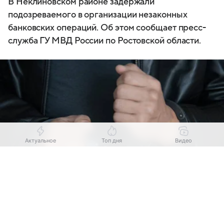
В Неклиновском районе задержали
подозреваемого в организации незаконных
банковских операций. Об этом сообщает пресс-
служба ГУ МВД России по Ростовской области.
Актуальное
Топ дня
Видео
Выберите комментарий
Выберите комментарий
Выберите комментарий
Информация полезная и актуальная
Информация полезная и актуальная
Информация полезная и актуальная
Источник:
Коммерсантъ
Заголовок вводит в заблуждение
Заголовок вводит в заблуждение
Заголовок вводит в заблуждение
В Неклиновском районе задержали