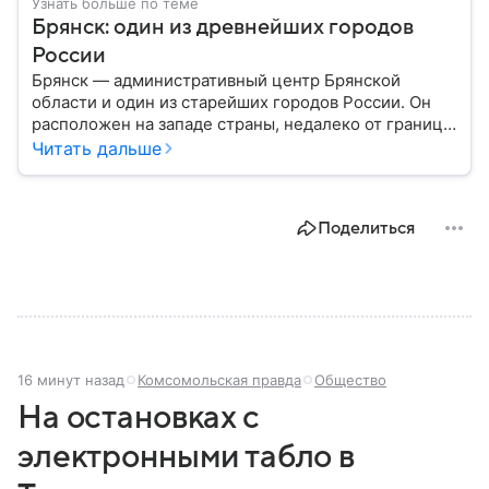
Узнать больше по теме
Брянск: один из древнейших городов
России
Брянск — административный центр Брянской
области и один из старейших городов России. Он
расположен на западе страны, недалеко от границ с
Белоруссией и Украиной, и известен своей
Читать дальше
многовековой историей. Собрали главное о
Брянске.
Поделиться
16 минут назад
Комсомольская правда
Общество
На остановках с
электронными табло в