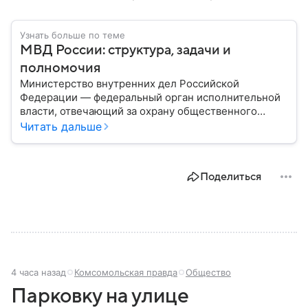
Узнать больше по теме
МВД России: структура, задачи и
полномочия
Министерство внутренних дел Российской
Федерации — федеральный орган исполнительной
власти, отвечающий за охрану общественного
порядка, борьбу с преступностью, обеспечение
Читать дальше
безопасности граждан и реализацию
государственной политики в сфере внутренних дел.
В материале рассказываем, чем занимается МВД
Поделиться
России, какие задачи выполняет министерство, как
устроена его структура, кто возглавляет ведомство
и какие полномочия оно имеет.
4 часа назад
Комсомольская правда
Общество
Парковку на улице