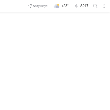
Колумбус
+23°
82.17