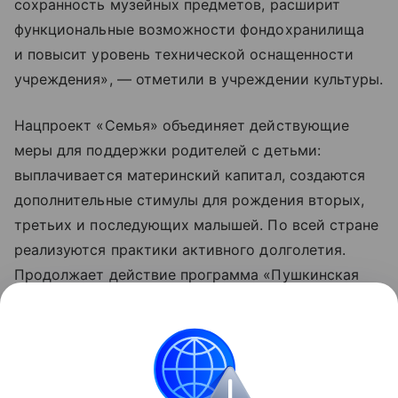
сохранность музейных предметов, расширит
функциональные возможности фондохранилища
и повысит уровень технической оснащенности
учреждения», — отметили в учреждении культуры.
Нацпроект «Семья» объединяет действующие
меры для поддержки родителей с детьми:
выплачивается материнский капитал, создаются
дополнительные стимулы для рождения вторых,
третьих и последующих малышей. По всей стране
реализуются практики активного долголетия.
Продолжает действие программа «Пушкинская
карта», позволяющая молодежи от 14 до 22 лет
бесплатно посещать музеи, театры, кинозалы
и другие учреждения культуры. Обновленные
нацпроекты реализуются по решению