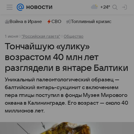
+24°
Война в Иране
СВО
Топливный кризис
1 июня
"Российская газета"
Общество
Тончайшую «улику»
возрастом 40 млн лет
разглядели в янтаре Балтики
Уникальный палеонтологический образец —
балтийский янтарь-сукцинит с включением
пера птицы поступил в фонды Музея Мирового
океана в Калининграде. Его возраст — около 40
миллионов лет.