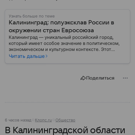
Узнать больше по теме
Калининград: полуэксклав России в
окружении стран Евросоюза
Калининград — уникальный российский город,
который имеет особое значение в политическом,
экономическом и культурном контексте. Этот
город, расположенный в самом сердце Европы,
Читать дальше
остается частью России — эксклавом, отделенным
от основной территории страны. В материале —
главное об этом населенном пункте.
Поделиться
6 часов назад
Клопс.ru
Общество
В Калининградской области