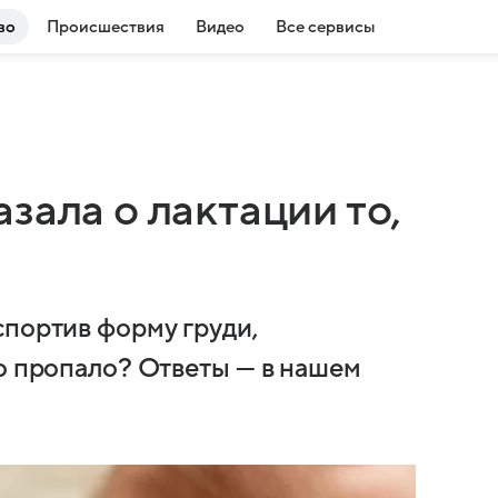
во
Происшествия
Видео
Все сервисы
зала о лактации то,
спортив форму груди,
но пропало? Ответы — в нашем