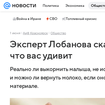
Политика
Экономика
Общест
Война в Иране
СВО
Топливный кризис
1 июня
АиФ Красноярск
Общество
Эксперт Лобанова ска
что вас удивит
Реально ли выкормить малыша, не и
и можно ли вернуть молоко, если о
материале.