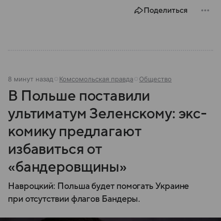
парламенте и в органах местного самоуправления.
Поделиться
Вспоминаем, как партия «Единая Россия» стала
такой, какой ее знают в 2026 году.
8 минут назад
Комсомольская правда
Общество
В Польше поставили
ультиматум Зеленскому: экс-
комику предлагают
избавиться от
«бандеровщины»
Навроцкий: Польша будет помогать Украине
при отсутствии флагов Бандеры.