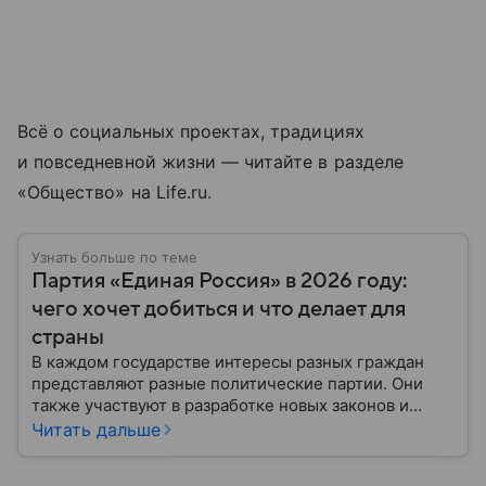
Всё о социальных проектах, традициях
и повседневной жизни — читайте в разделе
«Общество» на Life.ru.
Узнать больше по теме
Партия «Единая Россия» в 2026 году:
чего хочет добиться и что делает для
страны
В каждом государстве интересы разных граждан
представляют разные политические партии. Они
также участвуют в разработке новых законов и
помогают управлять страной. Некоторые из них
Читать дальше
играют совсем небольшую роль на политической
арене, другие годами набирают большинство в