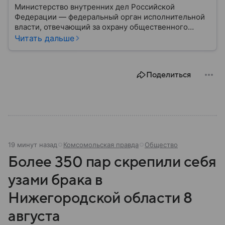
Министерство внутренних дел Российской
Федерации — федеральный орган исполнительной
власти, отвечающий за охрану общественного
порядка, борьбу с преступностью, обеспечение
Читать дальше
безопасности граждан и реализацию
государственной политики в сфере внутренних дел.
В материале рассказываем, чем занимается МВД
Поделиться
России, какие задачи выполняет министерство, как
устроена его структура, кто возглавляет ведомство
и какие полномочия оно имеет.
19 минут назад
Комсомольская правда
Общество
Более 350 пар скрепили себя
узами брака в
Нижегородской области 8
августа