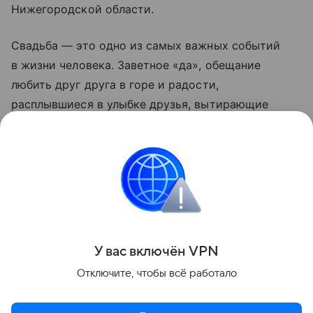
Нижегородской области.
Свадьба — это одно из самых важных событий
в жизни человека. Заветное «да», обещание
любить друг друга в горе и радости,
расплывшиеся в улыбке друзья, вытирающие
слезы родители, — навсегда останутся в памяти
молодоженов и их гостей. Напомним, что этим
летом была и еще одна «красивая» дата —
26.06.2026. В тот день более 600 пар
зарегистрировали брак в Нижегородской области.
Поделиться
У вас включ
ён
V
P
N
Отключите, чтобы всё работало