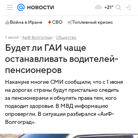
+21°
Война в Иране
СВО
Топливный кризис
1 июня
АиФ Волгоград
Общество
Будет ли ГАИ чаще
останавливать водителей-
пенсионеров
Накануне многие СМИ сообщили, что с 1 июня
на дорогах страны будут пристально следить
за пенсионерами и обнулять права тем, кого
подводит здоровье. В МВД информацию
опровергли. В ситуации разбирался «АиФ-
Волгоград».