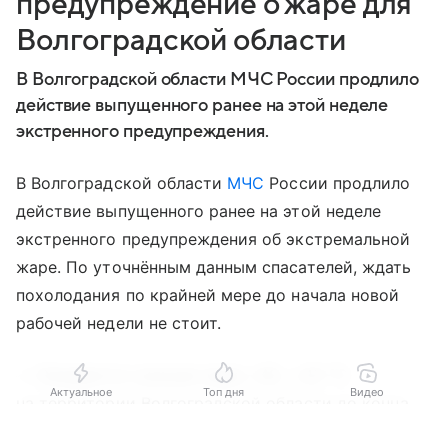
предупреждение о жаре для
Волгоградской области
В Волгоградской области МЧС России продлило
действие выпущенного ранее на этой неделе
экстренного предупреждения.
В Волгоградской области
МЧС
России продлило
действие выпущенного ранее на этой неделе
экстренного предупреждения об экстремальной
жаре. По уточнённым данным спасателей, ждать
похолодания по крайней мере до начала новой
рабочей недели не стоит.
— Ожидается сильная жара +40…+42 ℃
Актуальное
Топ дня
Видео
на территории Волгоградской области до конца
суток 08 августа и сутки 09 августа. Будьте
Выберите комментарий
Выберите комментарий
Выберите комментарий