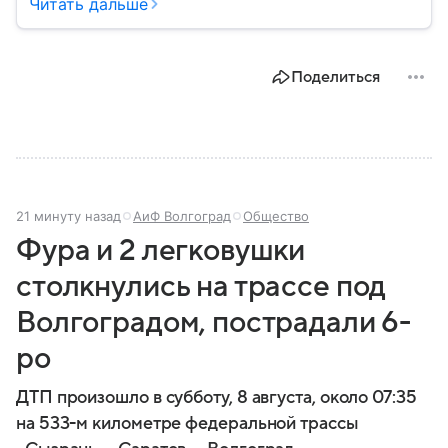
порядка, борьбу с преступностью, обеспечение
Читать дальше
безопасности граждан и реализацию
государственной политики в сфере внутренних дел.
В материале рассказываем, чем занимается МВД
Поделиться
России, какие задачи выполняет министерство, как
устроена его структура, кто возглавляет ведомство
и какие полномочия оно имеет.
21 минуту назад
АиФ Волгоград
Общество
Фура и 2 легковушки
столкнулись на трассе под
Волгоградом, пострадали 6-
ро
ДТП произошло в субботу, 8 августа, около 07:35
на 533-м километре федеральной трассы