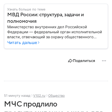
Узнать больше по теме
МВД России: структура, задачи и
полномочия
Министерство внутренних дел Российской
Федерации — федеральный орган исполнительной
власти, отвечающий за охрану общественного
порядка, борьбу с преступностью, обеспечение
Читать дальше
безопасности граждан и реализацию
государственной политики в сфере внутренних дел.
В материале рассказываем, чем занимается МВД
Поделиться
России, какие задачи выполняет министерство, как
устроена его структура, кто возглавляет ведомство
и какие полномочия оно имеет.
51 минуту назад
V102.ru
Общество
МЧС продлило