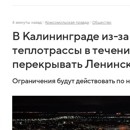
4 минуты назад
Комсомольская правда
Общество
В Калининграде из-за
теплотрассы в течени
перекрывать Ленинск
Ограничения будут действовать по но