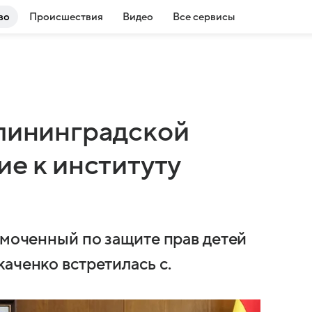
во
Происшествия
Видео
Все сервисы
алининградской
ие к институту
омоченный по защите прав детей
аченко встретилась с.