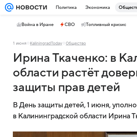
Политика
Экономика
Общест
Война в Иране
СВО
Топливный кризис
1 июня
KaliningradToday
Общество
Ирина Ткаченко: в К
области растёт довер
защиты прав детей
В День защиты детей, 1 июня, уполн
в Калининградской области Ирина Тк