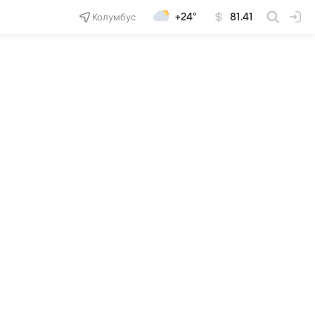
Колумбус
+24°
81.41